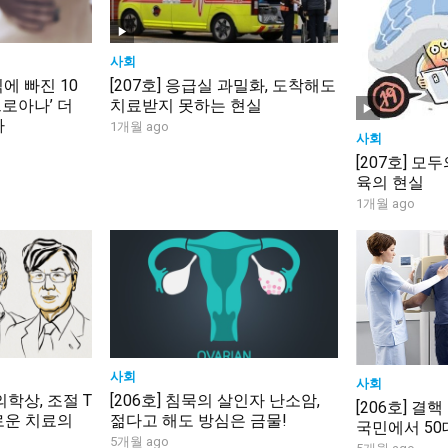
사회
식에 빠진 10
[207호] 응급실 과밀화, 도착해도
프로아나’ 더
치료받지 못하는 현실
다
1개월 ago
사회
[207호] 모
육의 현실
1개월 ago
사회
사회
벨의학상, 조절 T
[206호] 침묵의 살인자 난소암,
[206호] 결핵
로운 치료의
젊다고 해도 방심은 금물!
국민에서 50
5개월 ago