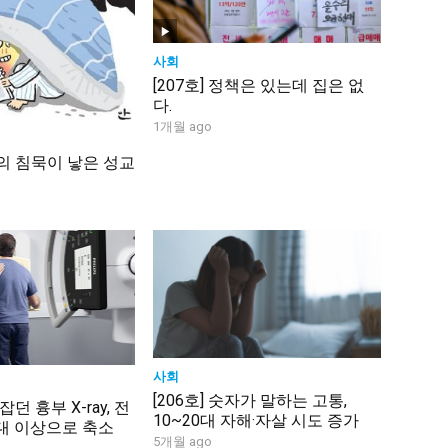
사회
[207호] 정책은 있는데 집은 없
다.
1개월 ago
두의 침묵이 낳은 성교
사회
[206호] 숫자가 말하는 고통,
 잡던 흉부 X-ray, 전
10~20대 자해·자살 시도 증가
대 이상으로 축소
5개월 ago