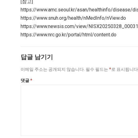
[참고]
https://www.amc.seoul.kr/asan/healthinfo/disease/di
https://www.snuh.org/health/nMedInfo/nView.do
https://www.newsis.com/view/NISX20250328_0003
https://www.nrc.go.kr/portal/html/content.do
답글 남기기
이메일 주소는 공개되지 않습니다.
필수 필드는
*
로 표시됩니
댓글
*