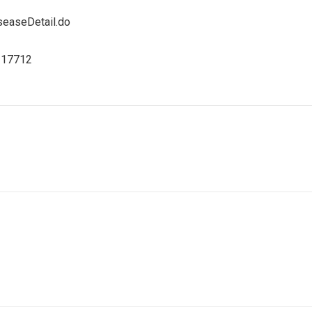
seaseDetail.do
117712
다