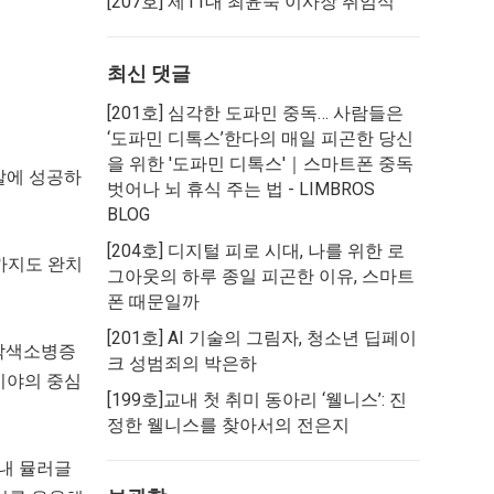
[207호] 제11대 최윤숙 이사장 취임식
최신 댓글
[201호] 심각한 도파민 중독… 사람들은
‘도파민 디톡스’한다
의
매일 피곤한 당신
을 위한 '도파민 디톡스'｜스마트폰 중독
발에 성공하
벗어나 뇌 휴식 주는 법 - LIMBROS
BLOG
[204호] 디지털 피로 시대, 나를 위한 로
까지도 완치
그아웃
의
하루 종일 피곤한 이유, 스마트
폰 때문일까
[201호] AI 기술의 그림자, 청소년 딥페이
망막색소병증
크 성범죄
의
박은하
시야의 중심
[199호]교내 첫 취미 동아리 ‘웰니스’: 진
정한 웰니스를 찾아서
의
전은지
 내 뮬러글