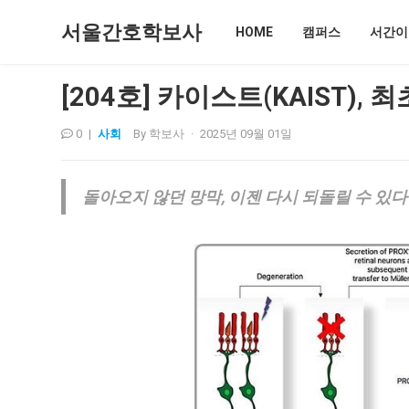
서울간호학보사
HOME
캠퍼스
서간이
[204호] 카이스트(KAIST),
0
|
사회
By
학보사
·
2025년 09월 01일
돌아오지 않던 망막
,
이젠 다시 되돌릴 수 있다