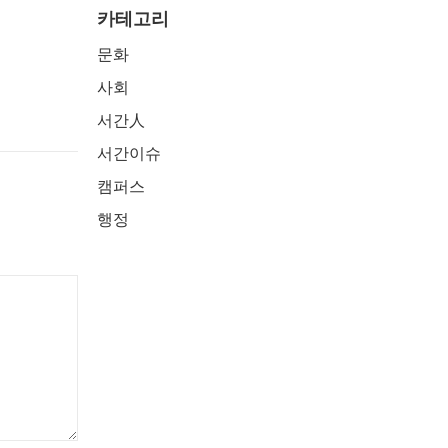
카테고리
문화
사회
서간人
서간이슈
캠퍼스
행정