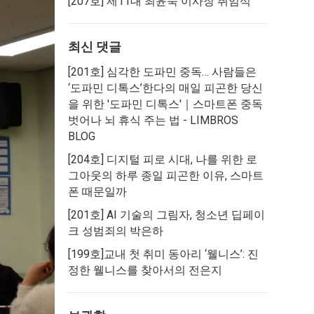
[207호] 제11대 최윤숙 이사장 취임식
최신 댓글
[201호] 심각한 도파민 중독… 사람들은
‘도파민 디톡스’한다
의
매일 피곤한 당신
을 위한 '도파민 디톡스'｜스마트폰 중독
벗어나 뇌 휴식 주는 법 - LIMBROS
BLOG
[204호] 디지털 피로 시대, 나를 위한 로
그아웃
의
하루 종일 피곤한 이유, 스마트
폰 때문일까
[201호] AI 기술의 그림자, 청소년 딥페이
크 성범죄
의
박은하
[199호]교내 첫 취미 동아리 ‘웰니스’: 진
정한 웰니스를 찾아서
의
전은지