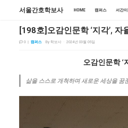
서울간호학보사
HOME
캠퍼스
서간이
[198호]오감인문학 ‘지각’, 
0
|
캠퍼스
By
학보사
·
2024년 03월 05일
오감인문학
‘
삶을 스스로 개척하며 새로운 세상을 꿈