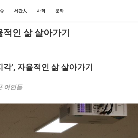
슈
서간人
사회
문화
자율적인 삶 살아가기
지각
’,
자율적인 삶 살아가기
꾼 여인들