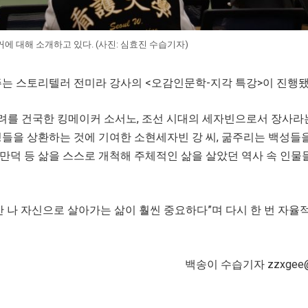
에 대해 소개하고 있다. (사진: 심효진 수습기자)
려주는 스토리텔러 전미라 강사의 <오감인문학-지각 특강>이 진행됐
려를 건국한 킹메이커 소서노, 조선 시대의 세자빈으로서 장사라
성들을 상환하는 것에 기여한 소현세자빈 강 씨, 굶주리는 백성들
만덕 등 삶을 스스로 개척해 주체적인 삶을 살았던 역사 속 인물
만 나 자신으로 살아가는 삶이 훨씬 중요하다”며 다시 한 번 자율
백송이 수습기자 zzxgee@n