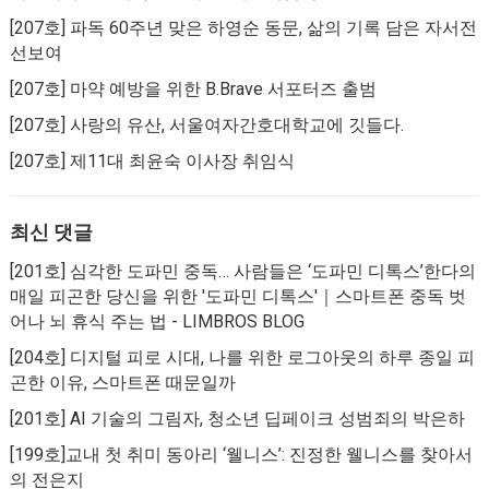
[207호] 파독 60주년 맞은 하영순 동문, 삶의 기록 담은 자서전
선보여
[207호] 마약 예방을 위한 B.Brave 서포터즈 출범
[207호] 사랑의 유산, 서울여자간호대학교에 깃들다.
[207호] 제11대 최윤숙 이사장 취임식
최신 댓글
[201호] 심각한 도파민 중독… 사람들은 ‘도파민 디톡스’한다
의
매일 피곤한 당신을 위한 '도파민 디톡스'｜스마트폰 중독 벗
어나 뇌 휴식 주는 법 - LIMBROS BLOG
[204호] 디지털 피로 시대, 나를 위한 로그아웃
의
하루 종일 피
곤한 이유, 스마트폰 때문일까
[201호] AI 기술의 그림자, 청소년 딥페이크 성범죄
의
박은하
[199호]교내 첫 취미 동아리 ‘웰니스’: 진정한 웰니스를 찾아서
의
전은지