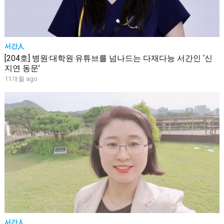
서간人
[204호] 병원·대학원·유튜브를 넘나드는 다재다능 서간인 ‘신
지연 동문’
11개월 ago
서간人