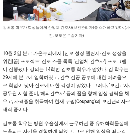
김초롱 학우가 학생들에게 산업체 간호사(보건관리자)를 소개하고 있다. (사
진: 오도은 수습기자)
10월 2일 본교 가온누리에서 [진로 성장 챌린지-진로 성장을
위한[꿈] 프로젝트: 진로 스몰 톡톡 ‘산업체 간호사’] 프로그램
이 진행됐다. 강의는 14학번 김초롱 학우가 맡았다. 김 학우는
29세에 본교에 입학하였고, 간호 전공 공부에 대한 어려움으
로 학점이 낮아 진로에 대한 걱정이 많았다. 그러나, ‘보건교사,
공무원 시험 준비, 해외간호사’ 등의 꿈을 향해 임상 경력을 채
우고, 자격증을 취득하여 현재 쿠팡(Coupang)의 보건관리자로
재직 중이다.
김초롱 학우는 병원 수술실에서 근무하던 중 유해화학물질에
노출되는 사건을 경험하게 되었고, 그로 인해 임상을 떠나길