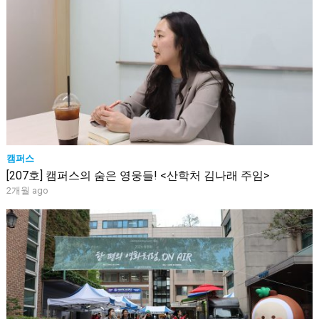
캠퍼스
[207호] 캠퍼스의 숨은 영웅들! <산학처 김나래 주임>
2개월 ago