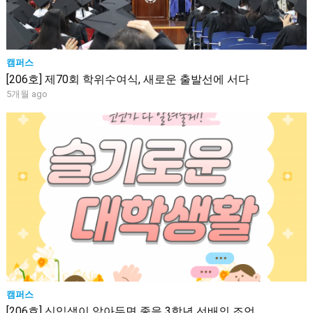
캠퍼스
[206호] 제70회 학위수여식, 새로운 출발선에 서다
5개월 ago
캠퍼스
[206호] 신입생이 알아두면 좋을 3학년 선배의 조언