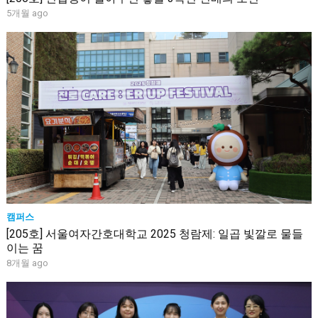
5개월 ago
캠퍼스
[205호] 서울여자간호대학교 2025 청람제: 일곱 빛깔로 물들
이는 꿈
8개월 ago