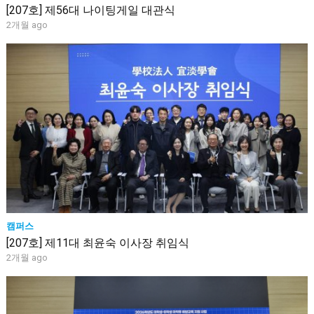
[207호] 제56대 나이팅게일 대관식
2개월 ago
캠퍼스
[207호] 제11대 최윤숙 이사장 취임식
2개월 ago