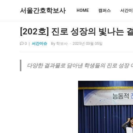
서울간호학보사
HOME
캠퍼스
서간이
[202호] 진로 성장의 빛나는
0
|
서간이슈
By
학보사
·
2025년 03월 05일
다양한 결과물로 담아낸 학생들의 진로 성장 