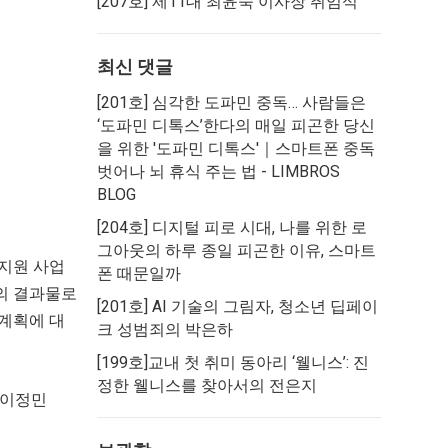
[207호] 제11대 최윤숙 이사장 취임식
최신 댓글
[201호] 심각한 도파민 중독… 사람들은
‘도파민 디톡스’한다
의
매일 피곤한 당신
을 위한 '도파민 디톡스'｜스마트폰 중독
벗어나 뇌 휴식 주는 법 - LIMBROS
BLOG
[204호] 디지털 피로 시대, 나를 위한 로
그아웃
의
하루 종일 피곤한 이유, 스마트
신지원 사업
폰 때문일까
태의 결과물로
[201호] AI 기술의 그림자, 청소년 딥페이
 계획에 대
크 성범죄
의
박은하
[199호]교내 첫 취미 동아리 ‘웰니스’: 진
정한 웰니스를 찾아서
의
전은지
, 이정민