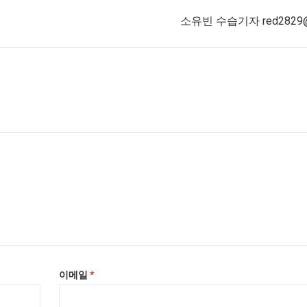
소유빈 수습기자 red2829@n
다
이메일
*