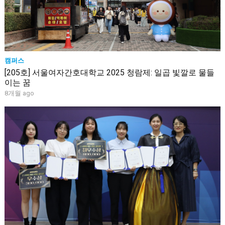
캠퍼스
[205호] 서울여자간호대학교 2025 청람제: 일곱 빛깔로 물들
이는 꿈
8개월 ago