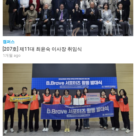
캠퍼스
[207호] 제11대 최윤숙 이사장 취임식
1개월 ago