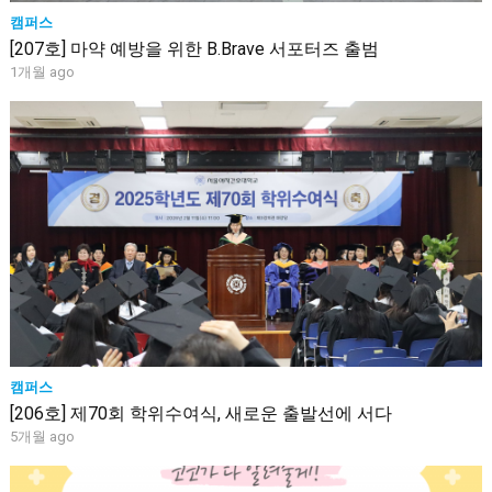
캠퍼스
[207호] 마약 예방을 위한 B.Brave 서포터즈 출범
1개월 ago
캠퍼스
[206호] 제70회 학위수여식, 새로운 출발선에 서다
5개월 ago