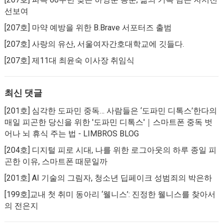
선보여
[207호] 마약 예방을 위한 B.Brave 서포터즈 출범
[207호] 사랑의 유산, 서울여자간호대학교에 깃들다.
[207호] 제11대 최윤숙 이사장 취임식
최신 댓글
[201호] 심각한 도파민 중독… 사람들은 ‘도파민 디톡스’한다
의
매일 피곤한 당신을 위한 '도파민 디톡스'｜스마트폰 중독 벗
어나 뇌 휴식 주는 법 - LIMBROS BLOG
[204호] 디지털 피로 시대, 나를 위한 로그아웃
의
하루 종일 피
곤한 이유, 스마트폰 때문일까
[201호] AI 기술의 그림자, 청소년 딥페이크 성범죄
의
박은하
[199호]교내 첫 취미 동아리 ‘웰니스’: 진정한 웰니스를 찾아서
의
전은지